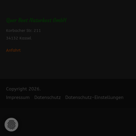
24h
/ 365days
Quer Beet Naturkost GmbH
Korbacher Str. 211
34132 Kassel
We offer support for our customers
Anfahrt
Mon - Fri 8:00am - 5:00pm
(GMT +1)
Get in touch
Cybersteel Inc.
376-293 City Road, Suite 600
Copyright 2026.
San Francisco, CA 94102
Impressum
Datenschutz
Datenschutz-Einstellungen
Have any questions?
+44 1234 567 890
Drop us a line